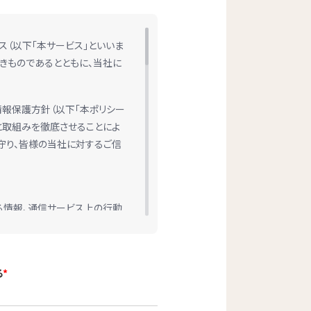
ス（以下「本サービス」といいま
きものであるとともに、当社に
報保護方針（以下「本ポリシー
と取組みを徹底させることによ
守り、皆様の当社に対するご信
係る情報、通信サービス上の行動
成または蓄積された情報であっ
します。
ご連絡や業務のご案内、同意を
る
*
的な利用目的は以下のとおりで