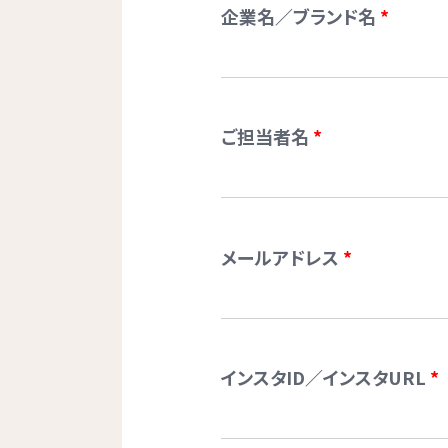
企業名／ブランド名
*
ご担当者名
*
メールアドレス
*
インスタID／インスタURL
*