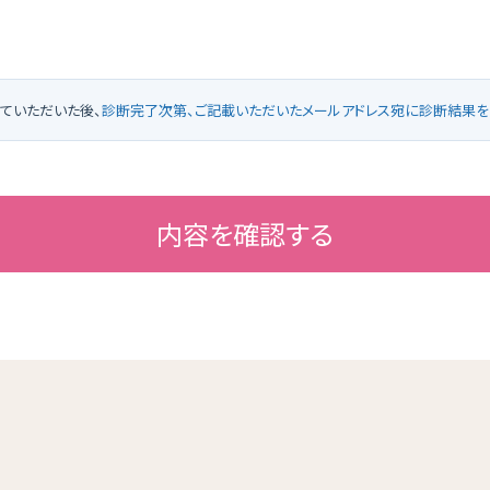
す。
・ 本サービスに関する登録の受付、本人確認、ユーザー認証
の決済計算等本サービスの提供、維持、保護及び改善のた
・ ユーザーのトラフィック測定及び行動測定のため
ていただいた後、
診断完了次第、ご記載いただいたメールアドレス宛に診断結果を
・ 広告の配信、表示及び効果測定のため
・ 本サービスに関するご案内、お問い合わせ等への対応のた
・ 本サービスに関する当社の規約、ポリシー等（以下「規約等」
対する対応のため
・ 本サービスに関する規約等の変更などを通知するため
内容を確認する
2. 個人情報の開示及び個人情報の管理・保護
（1） 当社は、保有するお客様の個人情報について、ユーザーか
づき、お客様ご本人からの開示、訂正、削除、利用停止の依
受けした場合、速やかに対応します（当該個人情報が存在し
します。）。但し、個人情報保護法その他の法令により、当社
は、この限りではありません。なお、個人情報の開示につきま
1,000円）を頂戴しておりますので、あらかじめ御了承ください
（2） 当社は、保有するお客様の個人情報について、流出等の事
策を講じます。