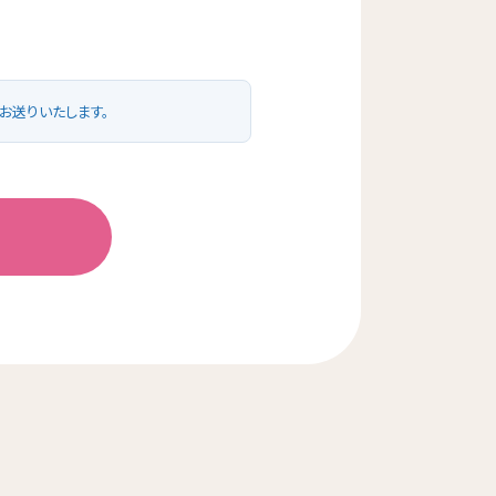
、ユーザー設定の記録、利用料金
め
お送りいたします。
め
といいます。）に違反する行為に
ら、個人情報保護法の定めに基
頼をメールまたはお電話にてお
ないときにはその旨を通知いた
が開示の義務を負わない場合
しては、手数料（1件あたり
。
故を招かないよう必要となる対